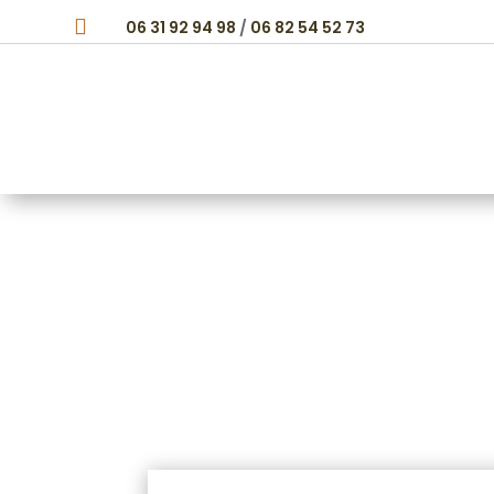

06 31 92 94 98
/
06 82 54 52 73